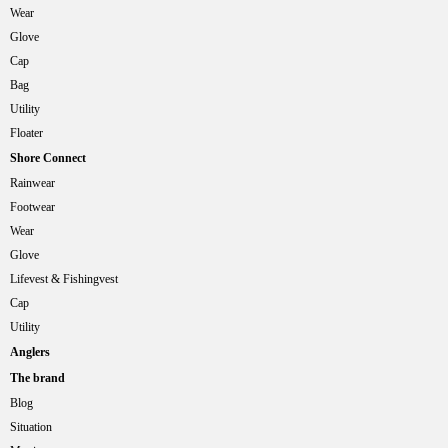
Wear
Glove
Cap
Bag
Utility
Floater
Shore Connect
Rainwear
Footwear
Wear
Glove
Lifevest & Fishingvest
Cap
Utility
Anglers
The brand
Blog
Situation