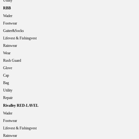
Utility
RBB
Wader
Footwear
Gaiter&Socks
Lifevest & Fishingvest
Rainwear
Wear
Rush Guard
Glove
Cap
Bag
Utility
Repair
Rivalley RED-LAVEL
Wader
Footwear
Lifevest & Fishingvest
Rainwear