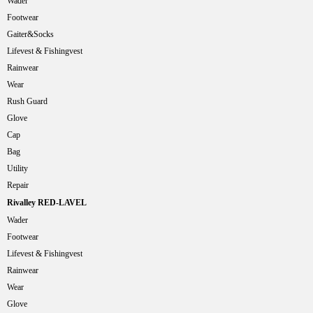
Wader
Footwear
Gaiter&Socks
Lifevest & Fishingvest
Rainwear
Wear
Rush Guard
Glove
Cap
Bag
Utility
Repair
Rivalley RED-LAVEL
Wader
Footwear
Lifevest & Fishingvest
Rainwear
Wear
Glove