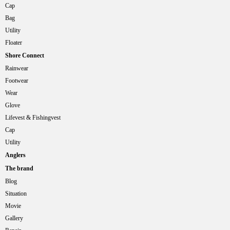
Cap
Bag
Utility
Floater
Shore Connect
Rainwear
Footwear
Wear
Glove
Lifevest & Fishingvest
Cap
Utility
Anglers
The brand
Blog
Situation
Movie
Gallery