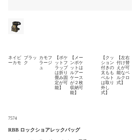
ネイビ
ブラッ
カモフ
【ポケ
【メー
【クッ
【左右
ーカモ
ク
ラージ
ットフ
ンポケ
ション
付け替
ュ
ラップ
ットは
付きの
えが可
は折り
ルアー
太もも
能なベ
畳み固
ケース
ベルト
ルクロ
定が可
が２枚
は取り
式】
能】
収納可
外し
能】
式】
7574
RBB ロックショアレックバッグ