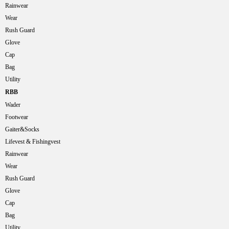
Rainwear
Wear
Rush Guard
Glove
Cap
Bag
Utility
RBB
Wader
Footwear
Gaiter&Socks
Lifevest & Fishingvest
Rainwear
Wear
Rush Guard
Glove
Cap
Bag
Utility