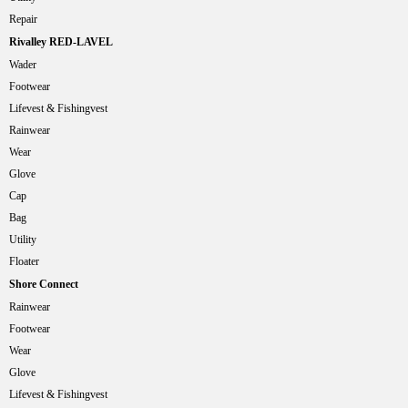
Repair
Rivalley RED-LAVEL
Wader
Footwear
Lifevest & Fishingvest
Rainwear
Wear
Glove
Cap
Bag
Utility
Floater
Shore Connect
Rainwear
Footwear
Wear
Glove
Lifevest & Fishingvest