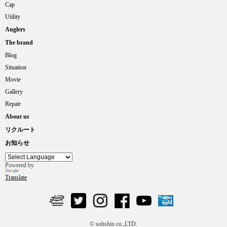
Cap
Utility
Anglers
The brand
Blog
Situation
Movie
Gallery
Repair
About us
リクルート
お知らせ
Powered by
Translate
© sohshin co.,LTD.