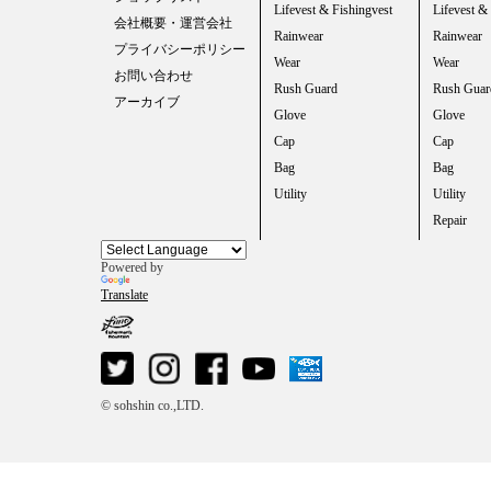
Lifevest & Fishingvest
Lifevest &
会社概要・運営会社
Rainwear
Rainwear
プライバシーポリシー
Wear
Wear
お問い合わせ
Rush Guard
Rush Guar
アーカイブ
Glove
Glove
Cap
Cap
Bag
Bag
Utility
Utility
Repair
Powered by
Translate
© sohshin co.,LTD.