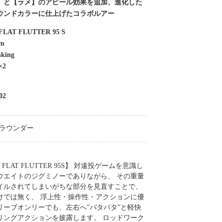
】と【ラメ】のアピール効果を追加、進化した
ウンドカラーに仕上げたコラボルアー
FLAT FLUTTER 95 S
mm
nking
×2
02
ラウンダー
e of FLAT FLUTTER 95S】 対遠投ゲームを意識し
ウエイトのジグミノーでありながら、 その重量
イルされてしまいがちな部分を見直すことで、
けでは無く、 浮上性・操作性・アクションに優
リーブオンリーでも、左右へ”パタパタ”と軽快
リングアクションを披露します。 ロッドワーク