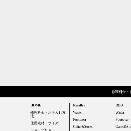
修理料金・
HOME
Rivalley
RBB
修理料金・お手入れ方
Wader
Wader
法
Footwear
Footwear
使用素材・サイズ
Gaiter&Socks
Gaiter&So
ショップリスト