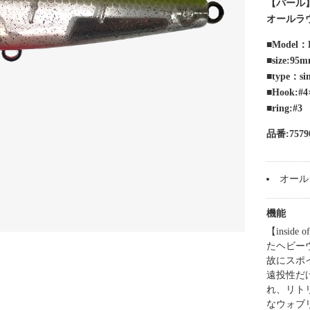
【パール
オールラ
■Model：
■size:95
■type：si
■Hook:#4
■ring:#3
品番:7579
オール
機能
【insid
たヘビー
故にスポ
遠投性だ
れ、リト
なウォブ