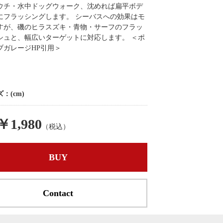
ウチ・水中ドッグウォーク、沈めれば扁平ボデ
にフラッシングします。 シーバスへの効果はモ
すが、磯のヒラスズキ・青物・サーフのフラッ
シュと、幅広いターゲットに対応します。 ＜ポ
ブガレージHP引用＞
：(cm)
￥1,980
（税込）
BUY
Contact