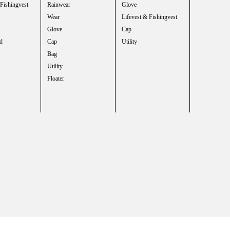
 Fishingvest
Rainwear
Glove
Wear
Lifevest & Fishingvest
Glove
Cap
d
Cap
Utility
Bag
Utility
Floater