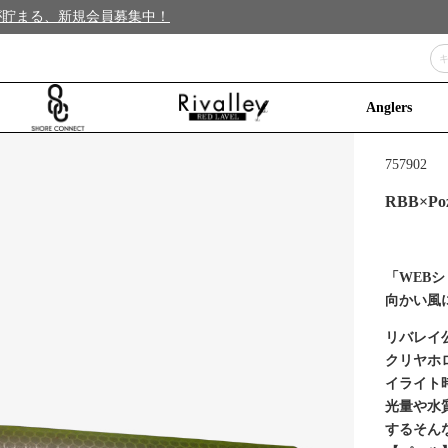
トが貯まる、新規会員募集中！
Anglers
757902
RBB×Poz
「WEB
向かい風
リバレイ
クリヤホ
イライト
光量や水
するそん