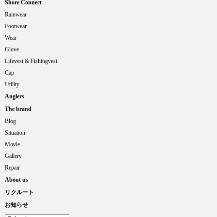
Shore Connect
Rainwear
Footwear
Wear
Glove
Lifevest & Fishingvest
Cap
Utility
Anglers
The brand
Blog
Situation
Movie
Gallery
Repair
About us
リクルート
お知らせ