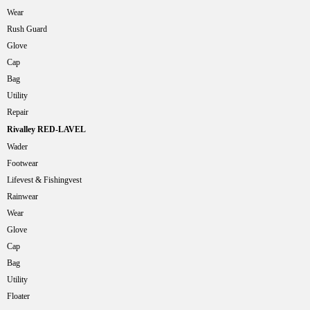
Wear
Rush Guard
Glove
Cap
Bag
Utility
Repair
Rivalley RED-LAVEL
Wader
Footwear
Lifevest & Fishingvest
Rainwear
Wear
Glove
Cap
Bag
Utility
Floater