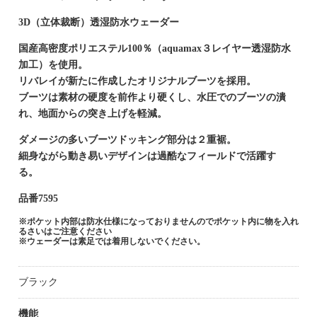
3D（立体裁断）透湿防水ウェーダー
国産高密度ポリエステル100％（aquamax３レイヤー透湿防水
加工）を使用。
リバレイが新たに作成したオリジナルブーツを採用。
ブーツは素材の硬度を前作より硬くし、水圧でのブーツの潰
れ、地面からの突き上げを軽減。
ダメージの多いブーツドッキング部分は２重裾。
細身ながら動き易いデザインは過酷なフィールドで活躍す
る。
品番7595
※ポケット内部は防水仕様になっておりませんのでポケット内に物を入れ
るさいはご注意ください
※ウェーダーは素足では着用しないでください。
ブラック
機能