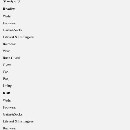
アーカイブ
Rivalley
Wader
Footwear
Gaiter&Socks
Lifevest & Fishingvest
Rainwear
Wear
Rush Guard
Glove
Cap
Bag
Utility
RBB
Wader
Footwear
Gaiter&Socks
Lifevest & Fishingvest
Rainwear