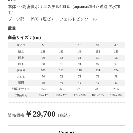
本体･･･高密度ポリエステル100％（aquamax3ﾚｲﾔｰ透湿防水加
工）
ブーツ部･･･PVC（塩ビ）、フェルトピンソール
重量
商品サイズ：(cm)
サイズ
M
L
LL
３L
４L
総丈
138
143
148
153
153
股上
50
52
54
56
56
股下
88
91
94
97
97
胴回り
108
112
118
124
124
太もも
70
72
75
78
78
裾囲
39
40
41
42
43
対応足サイズ
25.5
26.5
27.5
28.5
29.5
対応身長
165～170
170～175
175～180
180～185
180～185
￥29,700
販売価格
（税込）
Contact