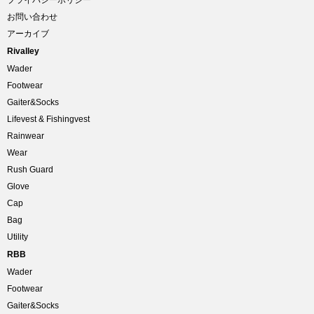
お問い合わせ
アーカイブ
Rivalley
Wader
Footwear
Gaiter&Socks
Lifevest & Fishingvest
Rainwear
Wear
Rush Guard
Glove
Cap
Bag
Utility
RBB
Wader
Footwear
Gaiter&Socks