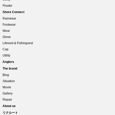
Floater
Shore Connect
Rainwear
Footwear
Wear
Glove
Lifevest & Fishingvest
Cap
Utility
Anglers
The brand
Blog
Situation
Movie
Gallery
Repair
About us
リクルート