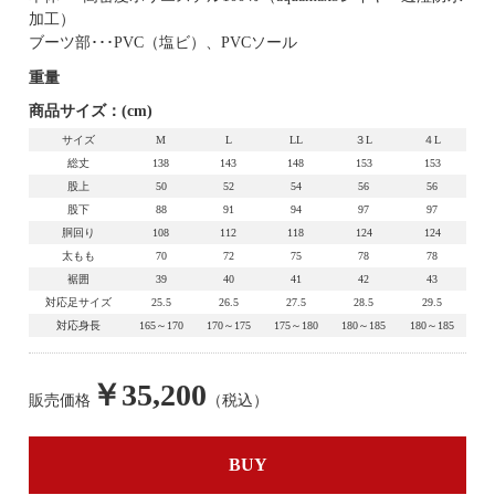
加工）
ブーツ部･･･PVC（塩ビ）、PVCソール
重量
商品サイズ：(cm)
サイズ
M
L
LL
３L
４L
総丈
138
143
148
153
153
股上
50
52
54
56
56
股下
88
91
94
97
97
胴回り
108
112
118
124
124
太もも
70
72
75
78
78
裾囲
39
40
41
42
43
対応足サイズ
25.5
26.5
27.5
28.5
29.5
対応身長
165～170
170～175
175～180
180～185
180～185
￥35,200
販売価格
（税込）
BUY