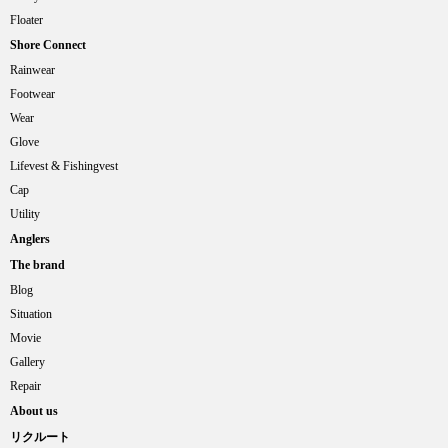
Floater
Shore Connect
Rainwear
Footwear
Wear
Glove
Lifevest & Fishingvest
Cap
Utility
Anglers
The brand
Blog
Situation
Movie
Gallery
Repair
About us
リクルート