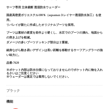
サーフ専用 立体裁断 透湿防水ウェーダー
国産高密度ポリエステル100％（aquamax３レイヤー透湿防水加工）を使
用。
リバレイが新たに作成したオリジナルブーツを採用。
ブーツは素材の硬度を前作より硬くし、水圧でのブーツの潰れ、地面から
の突き上げを軽減。
ダメージの多いブーツドッキング部分は２重裾。
細身ながら動き易いデザインは長い距離を移動するサーフアングラーの強
い味方に。
品番:7620
※ポケット内部は防水仕様になっておりませんのでポケット内に物を入れ
るさいはご注意ください
※ウェーダーは素足では着用しないでください。
ブラック
機能