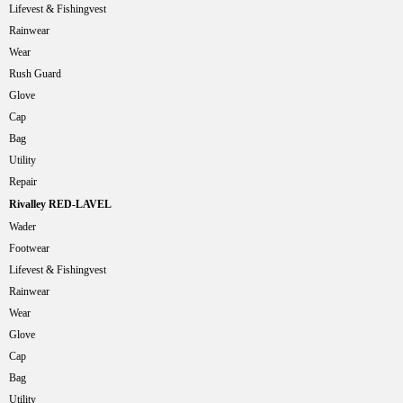
Lifevest & Fishingvest
Rainwear
Wear
Rush Guard
Glove
Cap
Bag
Utility
Repair
Rivalley RED-LAVEL
Wader
Footwear
Lifevest & Fishingvest
Rainwear
Wear
Glove
Cap
Bag
Utility