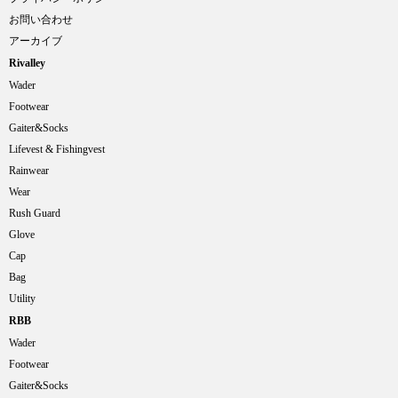
お問い合わせ
アーカイブ
Rivalley
Wader
Footwear
Gaiter&Socks
Lifevest & Fishingvest
Rainwear
Wear
Rush Guard
Glove
Cap
Bag
Utility
RBB
Wader
Footwear
Gaiter&Socks