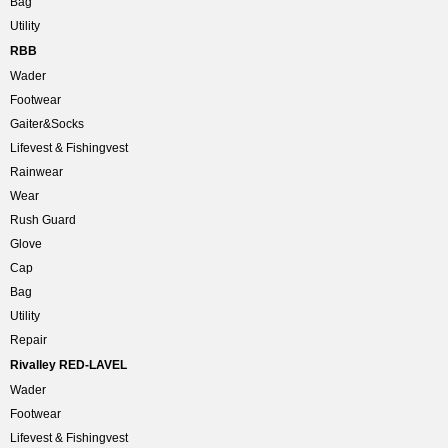
Bag
Utility
RBB
Wader
Footwear
Gaiter&Socks
Lifevest & Fishingvest
Rainwear
Wear
Rush Guard
Glove
Cap
Bag
Utility
Repair
Rivalley RED-LAVEL
Wader
Footwear
Lifevest & Fishingvest