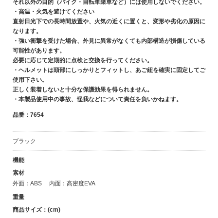
それ以外の目的（バイク・自転車乗車など）には使用しないでください。
・高温・火気を避けてください
直射日光下での長時間放置や、火気の近くに置くと、変形や劣化の原因に
なります。
・強い衝撃を受けた場合、外見に異常がなくても内部構造が損傷している
可能性があります。
必要に応じて定期的に点検と交換を行ってください。
・ヘルメットは頭部にしっかりとフィットし、あご紐を確実に固定してご
使用下さい。
正しく装着しないと十分な保護効果を得られません。
・本製品使用中の事故、怪我などについて責任を負いかねます。
品番：7654
ブラック
機能
素材
外面：ABS 内面：高密度EVA
重量
商品サイズ：(cm)