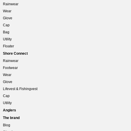
Rainwear
Wear
Glove
Cap
Bag
Utility
Floater
Shore Connect
Rainwear
Footwear
Wear
Glove
Lifevest & Fishingvest
Cap
Utility
Anglers
The brand
Blog