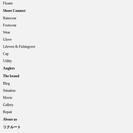
Floater
Shore Connect
Rainwear
Footwear
Wear
Glove
Lifevest & Fishingvest
Cap
Utility
Anglers
The brand
Blog
Situation
Movie
Gallery
Repair
About us
リクルート