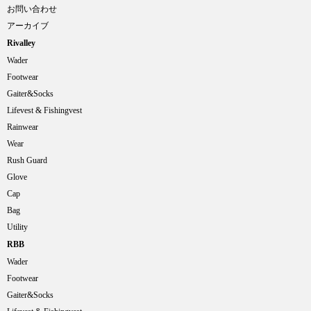
お問い合わせ
アーカイブ
Rivalley
Wader
Footwear
Gaiter&Socks
Lifevest & Fishingvest
Rainwear
Wear
Rush Guard
Glove
Cap
Bag
Utility
RBB
Wader
Footwear
Gaiter&Socks