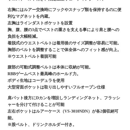
右胸にはルアー交換時にフックやスナップ類を保持するのに便
利なマグネットを内蔵。
左胸はラインダストポケットを設置
胸、腹、腰の3点でベストの重さを支える事により肩と腰への
負担を大幅軽減。
着脱式のウエストベルトは着用後のサイズ調整が容易に可能。
胸部のベルトを調整することで体全体へのフィット感が向上。
※ウエストベルト着脱可能
腹部の可動式調整ベルトは本体に収納が可能。
RBBゲームベスト最高峰のホールド力。
ボディ生地はコーデュラを使用
大型背面ポケットは取り出しやすいフルオープン仕様
肩パット後方にDカンを増設しランディングネット、フラッシ
ャーを分けて付けることが可能
左右ポケットはルアーケース（VS-3010NDN）が各2個収納可
能。
※股ベルト、ドリンクホルダー付き。