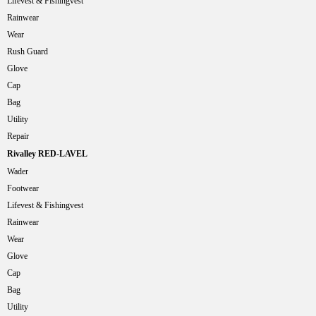
Lifevest & Fishingvest
Rainwear
Wear
Rush Guard
Glove
Cap
Bag
Utility
Repair
Rivalley RED-LAVEL
Wader
Footwear
Lifevest & Fishingvest
Rainwear
Wear
Glove
Cap
Bag
Utility