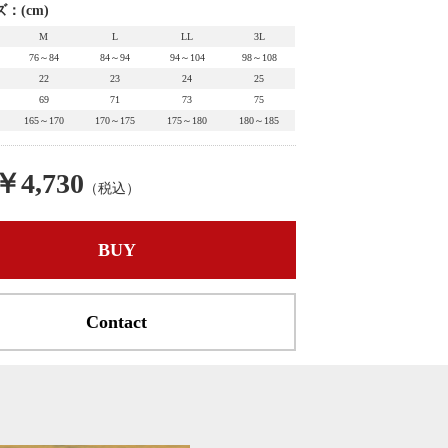
：(cm)
M
L
LL
3L
76～84
84～94
94～104
98～108
22
23
24
25
69
71
73
75
165～170
170～175
175～180
180～185
￥4,730
（税込）
BUY
Contact