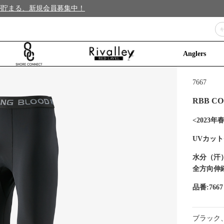
トが貯まる、新規会員募集中！
Anglers
7667
RBB C
<2023
UVカッ
水分（汗
全方向伸
品番:7667
ブラック