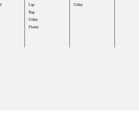
d
Cap
Utility
Bag
Utility
Floater