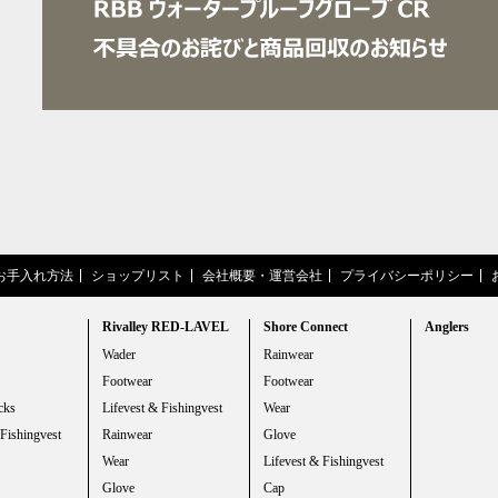
お手入れ方法
ショップリスト
会社概要・運営会社
プライバシーポリシー
Rivalley RED-LAVEL
Shore Connect
Anglers
Wader
Rainwear
Footwear
Footwear
cks
Lifevest & Fishingvest
Wear
 Fishingvest
Rainwear
Glove
Wear
Lifevest & Fishingvest
Glove
Cap