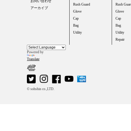
お問い合わせ
Rush Guard
Rush Guar
アーカイブ
Glove
Glove
Cap
Cap
Bag
Bag
Utility
Utility
Repair
Powered by
Translate
© sohshin co.,LTD.