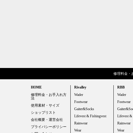
修理料金・
HOME
Rivalley
RBB
修理料金・お手入れ方
Wader
Wader
法
Footwear
Footwear
使用素材・サイズ
Gaiter&Socks
Gaiter&So
ショップリスト
Lifevest & Fishingvest
Lifevest &
会社概要・運営会社
Rainwear
Rainwear
プライバシーポリシー
Wear
Wear