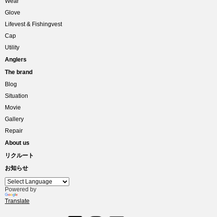
Wear
Glove
Lifevest & Fishingvest
Cap
Utility
Anglers
The brand
Blog
Situation
Movie
Gallery
Repair
About us
リクルート
お知らせ
Powered by
Translate