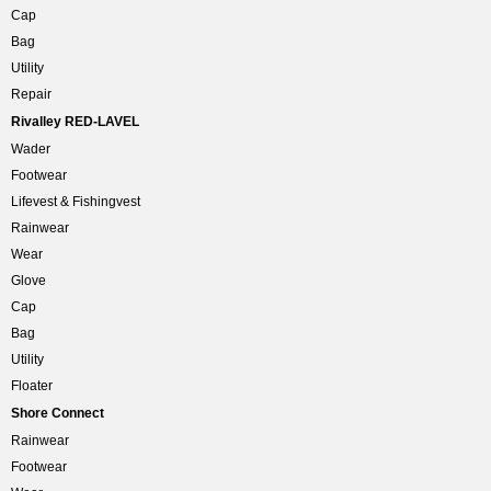
Cap
Bag
Utility
Repair
Rivalley RED-LAVEL
Wader
Footwear
Lifevest & Fishingvest
Rainwear
Wear
Glove
Cap
Bag
Utility
Floater
Shore Connect
Rainwear
Footwear