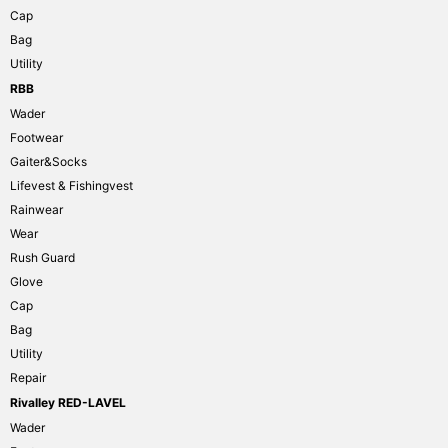
Cap
Bag
Utility
RBB
Wader
Footwear
Gaiter&Socks
Lifevest & Fishingvest
Rainwear
Wear
Rush Guard
Glove
Cap
Bag
Utility
Repair
Rivalley RED-LAVEL
Wader