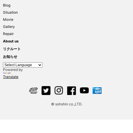
Blog
Situation
Movie
Gallery
Repair
About us
リクルート
お知らせ
Powered by
Translate
© sohshin co.,LTD.