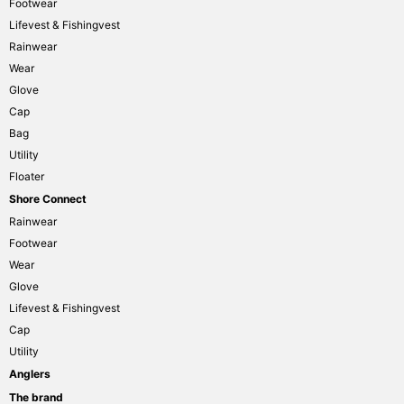
Footwear
Lifevest & Fishingvest
Rainwear
Wear
Glove
Cap
Bag
Utility
Floater
Shore Connect
Rainwear
Footwear
Wear
Glove
Lifevest & Fishingvest
Cap
Utility
Anglers
The brand