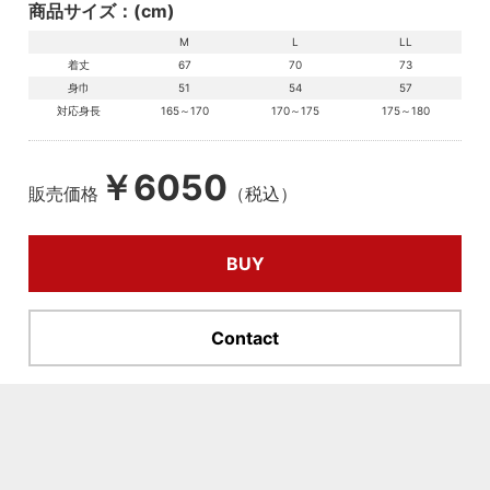
商品サイズ：(cm)
M
L
LL
着丈
67
70
73
身巾
51
54
57
対応身長
165～170
170～175
175～180
￥6050
販売価格
（税込）
BUY
Contact