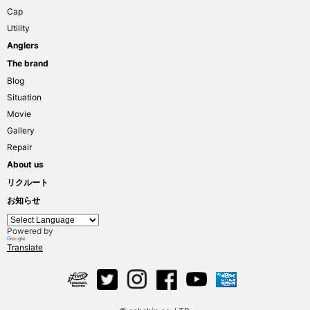
Cap
Utility
Anglers
The brand
Blog
Situation
Movie
Gallery
Repair
About us
リクルート
お知らせ
Powered by
Translate