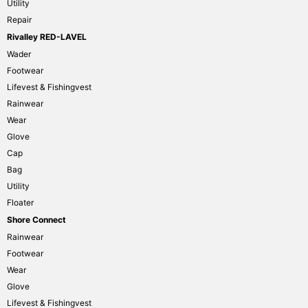
Utility
Repair
Rivalley RED-LAVEL
Wader
Footwear
Lifevest & Fishingvest
Rainwear
Wear
Glove
Cap
Bag
Utility
Floater
Shore Connect
Rainwear
Footwear
Wear
Glove
Lifevest & Fishingvest