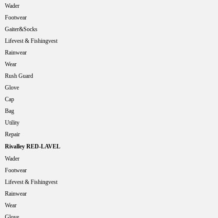
Wader
Footwear
Gaiter&Socks
Lifevest & Fishingvest
Rainwear
Wear
Rush Guard
Glove
Cap
Bag
Utility
Repair
Rivalley RED-LAVEL
Wader
Footwear
Lifevest & Fishingvest
Rainwear
Wear
Glove