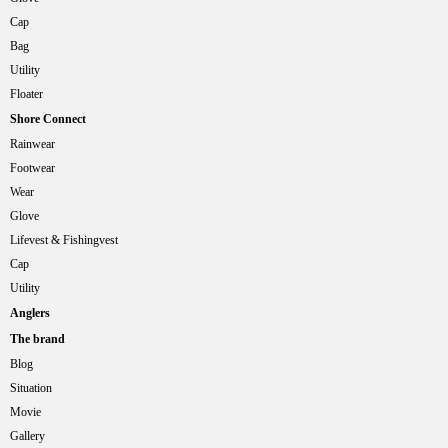
Cap
Bag
Utility
Floater
Shore Connect
Rainwear
Footwear
Wear
Glove
Lifevest & Fishingvest
Cap
Utility
Anglers
The brand
Blog
Situation
Movie
Gallery