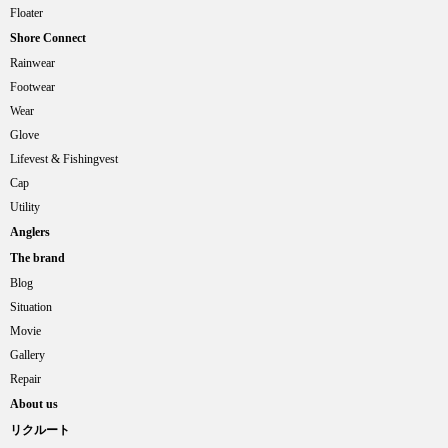
Floater
Shore Connect
Rainwear
Footwear
Wear
Glove
Lifevest & Fishingvest
Cap
Utility
Anglers
The brand
Blog
Situation
Movie
Gallery
Repair
About us
リクルート