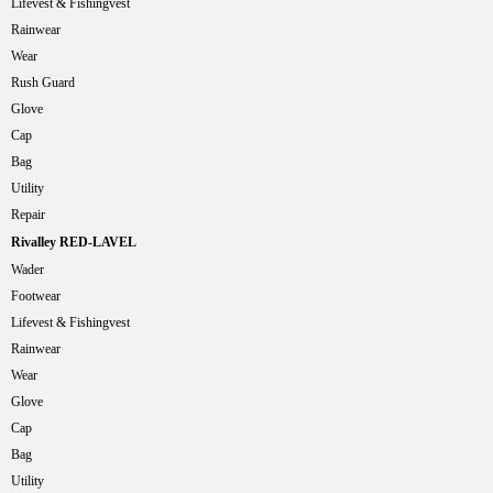
Lifevest & Fishingvest
Rainwear
Wear
Rush Guard
Glove
Cap
Bag
Utility
Repair
Rivalley RED-LAVEL
Wader
Footwear
Lifevest & Fishingvest
Rainwear
Wear
Glove
Cap
Bag
Utility