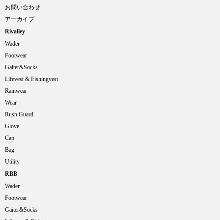
お問い合わせ
アーカイブ
Rivalley
Wader
Footwear
Gaiter&Socks
Lifevest & Fishingvest
Rainwear
Wear
Rush Guard
Glove
Cap
Bag
Utility
RBB
Wader
Footwear
Gaiter&Socks