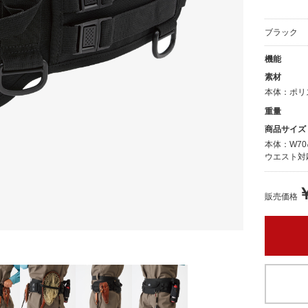
ブラック
機能
素材
本体：ポリス
重量
商品サイズ：
本体：W70
ウエスト対応
￥
販売価格