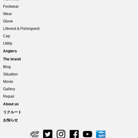
Footwear
Wear
Glove
Lifevest & Fishingvest
Cap
Utility
Anglers
The brand
Blog
Situation
Movie
Gallery
Repair
About us
リクルート
お知らせ