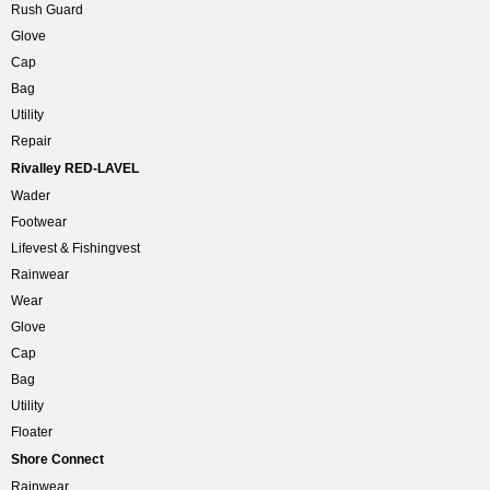
Rush Guard
Glove
Cap
Bag
Utility
Repair
Rivalley RED-LAVEL
Wader
Footwear
Lifevest & Fishingvest
Rainwear
Wear
Glove
Cap
Bag
Utility
Floater
Shore Connect
Rainwear