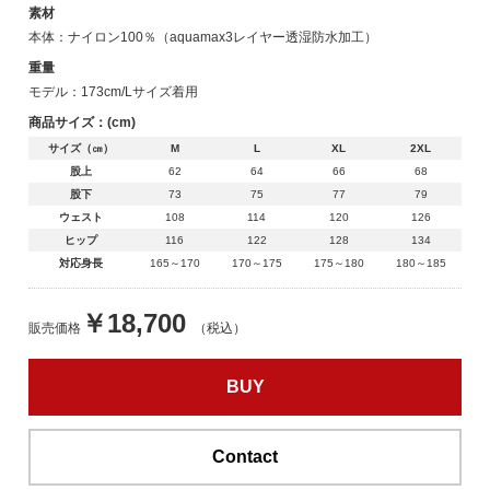
素材
本体：ナイロン100％（aquamax3レイヤー透湿防水加工）
重量
モデル：173cm/Lサイズ着用
商品サイズ：(cm)
サイズ（㎝）
M
L
XL
2XL
股上
62
64
66
68
股下
73
75
77
79
ウェスト
108
114
120
126
ヒップ
116
122
128
134
対応身長
165～170
170～175
175～180
180～185
￥18,700
販売価格
（税込）
BUY
Contact