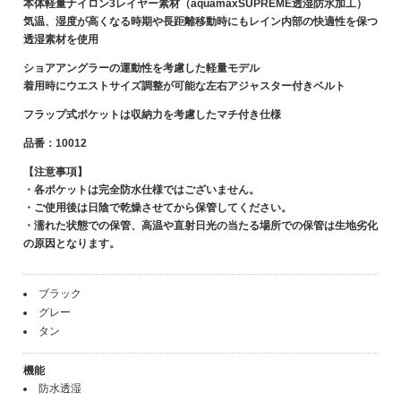
本体軽量ナイロン3レイヤー素材（aquamaxSUPREME透湿防水加工）
気温、湿度が高くなる時期や長距離移動時にもレイン内部の快適性を保つ
透湿素材を使用
ショアアングラーの運動性を考慮した軽量モデル
着用時にウエストサイズ調整が可能な左右アジャスター付きベルト
フラップ式ポケットは収納力を考慮したマチ付き仕様
品番：10012
【注意事項】
・各ポケットは完全防水仕様ではございません。
・ご使用後は日陰で乾燥させてから保管してください。
・濡れた状態での保管、高温や直射日光の当たる場所での保管は生地劣化
の原因となります。
ブラック
グレー
タン
機能
防水透湿